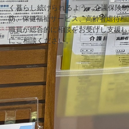
く暮らし続けられるよう、介護保険制
情報公開
防、保健福祉サービス、高齢者虐待相
職員が総合的に相談をお受けし支援し
にご相談ください。
採用情報
浴風会病院
認知症介護研究・研修東京センター