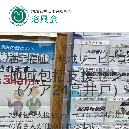
地域と共に未来
浴風会について
在宅福祉・地域サービス事
地域包括支援セン
（ケア24高井戸）
施設のご案内
お知らせ
地域包括支援センター（ケア24高井
の皆さんが住みなれた地域で、いつ