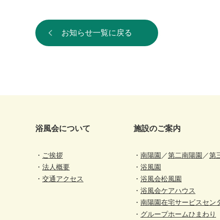
お知らせ一覧に戻る
浴風会について
施設のご案内
ご挨拶
南陽園
／
第二南陽園
／
第
法人概要
浴風園
交通アクセス
浴風会松風園
浴風会ケアハウス
南陽園在宅サービスセン
グループホームひまわり