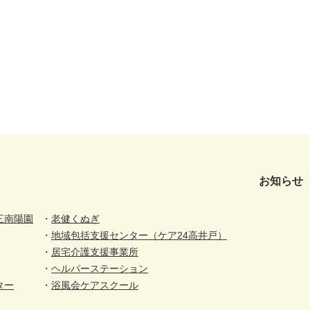
お知らせ
三南陽園
老健くぬぎ
地域包括支援センター（ケア24高井戸）
居宅介護支援事業所
ヘルパーステーション
ター
浴風会ケアスクール