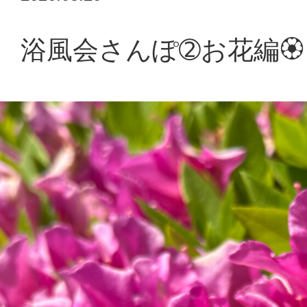
情報公開
浴風会さんぽ➁お花編🏵
採用情報
浴風会病院
認知症介護研究・研修東京センター