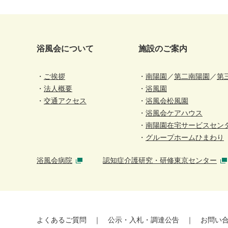
浴風会について
施設のご案内
ご挨拶
南陽園
／
第二南陽園
／
第
法人概要
浴風園
交通アクセス
浴風会松風園
浴風会ケアハウス
南陽園在宅サービスセン
グループホームひまわり
浴風会病院
認知症介護研究・研修東京センター
よくあるご質問
公示・入札・調達公告
お問い