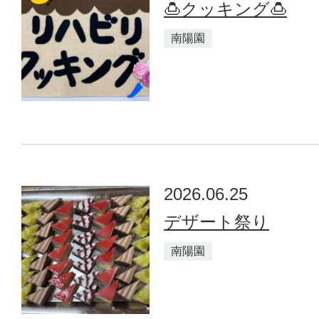
🍮クッキング🍮
南陽園
2026.06.25
デザート祭り
南陽園