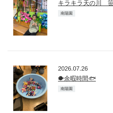
キラキラ天の川 
南陽園
2026.07.26
🐡余暇時間🐟
南陽園